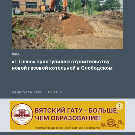
ЖКХ
Ж
«Т Плюс» приступила к строительству
новой газовой котельной в Слободском
04 августа 11:06
1154
0