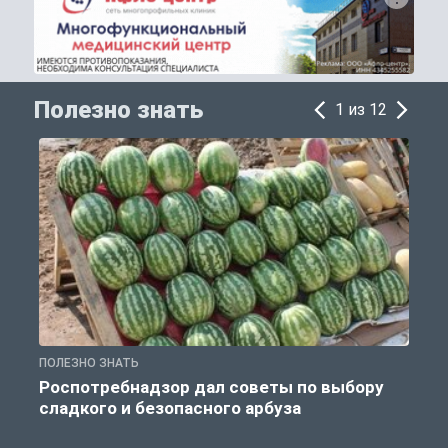
Полезно знать
1 из 12
ПОЛЕЗНО ЗНАТЬ
П
Роспотребнадзор дал советы по выбору
сладкого и безопасного арбуза