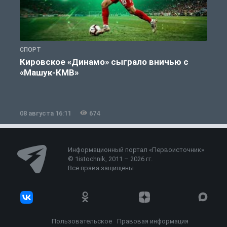
СПОРТ
С
Кировское «Динамо» сыграло вничью с
«Машук-КМВ»
в
08 августа 16:11
674
0
Информационный портал «Первоисточник»
© 1istochnik, 2011 – 2026 гг.
Все права защищены
Пользовательское
Правовая информация