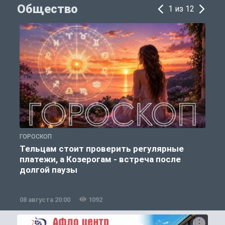
Общество
1 из 12
ГОРОСКОП
О
Тельцам стоит проверить регулярные
платежи, а Козерогам - встреча после
долгой паузы
08 августа 20:00
1092
0