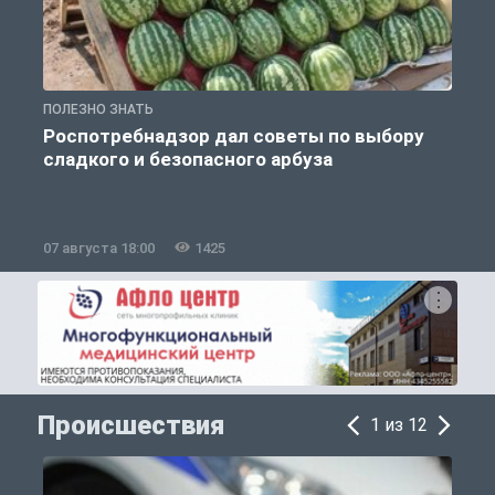
ПОЛЕЗНО ЗНАТЬ
П
Роспотребнадзор дал советы по выбору
сладкого и безопасного арбуза
07 августа 18:00
1425
0
Происшествия
1 из 12