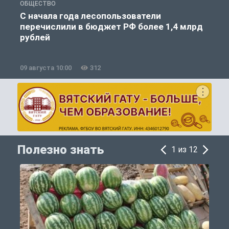
ОБЩЕСТВО
Г
С начала года лесопользователи
перечислили в бюджет РФ более 1,4 млрд
п
рублей
09 августа 10:00
312
0
Полезно знать
1 из 12