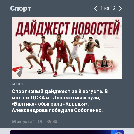
Спорт
1 из 12
СПОРТ
С
Спортивный дайджест за 8 августа. В
матчах ЦСКА и «Локомотива» нули,
«Балтика» обыграла «Крылья»,
Александрова победила Соболенко.
09 августа 11:39
40
0