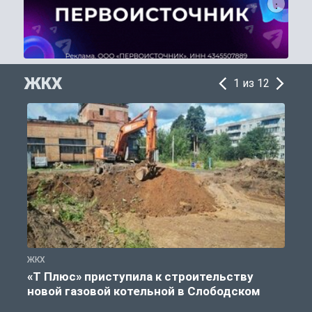
ЖКХ
1 из 12
ЖКХ
Ж
«Т Плюс» приступила к строительству
новой газовой котельной в Слободском