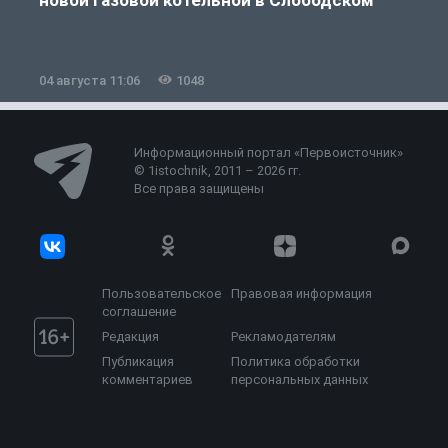
04 августа 11:06
1048
0
Информационный портал «Первоисточник»
© 1istochnik, 2011 – 2026 гг.
Все права защищены
Пользовательское
Правовая информация
соглашение
Редакция
Рекламодателям
Публикация
Политика обработки
комментариев
персональных данных