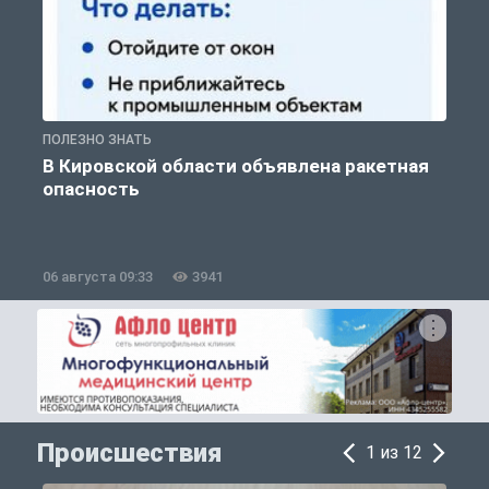
ПОЛЕЗНО ЗНАТЬ
Т
В Кировской области объявлена ракетная
опасность
06 августа 09:33
3941
0
Происшествия
1 из 12