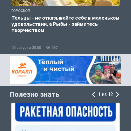
ГОРОСКОП
О
Тельцы - не отказывайте себе в маленьком
удовольствии, а Рыбы - займитесь
творчеством
06 августа 20:00
967
0
Полезно знать
1 из 12