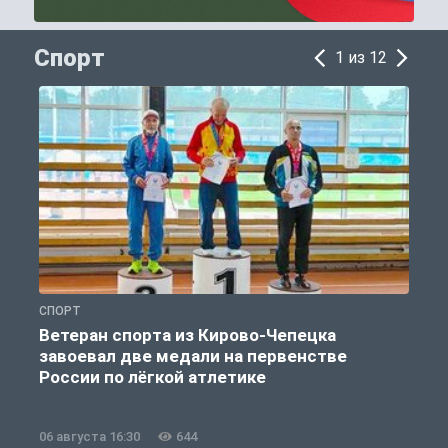
Спорт
1 из 12
СПОРТ
С
Ветеран спорта из Кирово-Чепецка
завоевал две медали на первенстве
России по лёгкой атлетике
06 августа 16:30
644
0