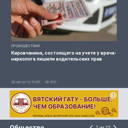
ПРОИСШЕСТВИЯ
П
Кировчанина, состоящего на учете у врача-
нарколога лишили водительских прав
08 августа 16:00
823
0
Общество
1 из 12