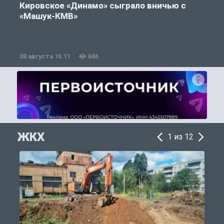
Кировское «Динамо» сыграло вничью с
«Машук-КМВ»
в
08 августа 16:11
686
0
ЖКХ
1 из 12