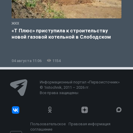
ЖКХ
Ж
«Т Плюс» приступила к строительству
новой газовой котельной в Слободском
04 августа 11:06
1154
0
Информационный портал «Первоисточник»
© 1istochnik, 2011 – 2026 гг.
Все права защищены
Пользовательское
Правовая информация
соглашение