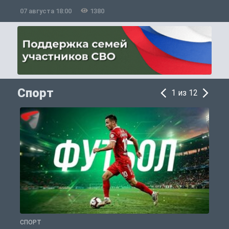
07 августа 18:00
1380
0
Спорт
1 из 12
СПОРТ
С