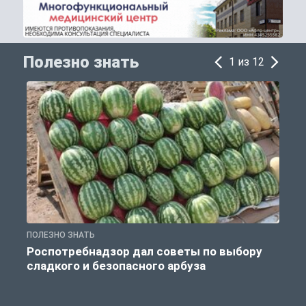
Полезно знать
1 из 12
ПОЛЕЗНО ЗНАТЬ
П
Роспотребнадзор дал советы по выбору
сладкого и безопасного арбуза