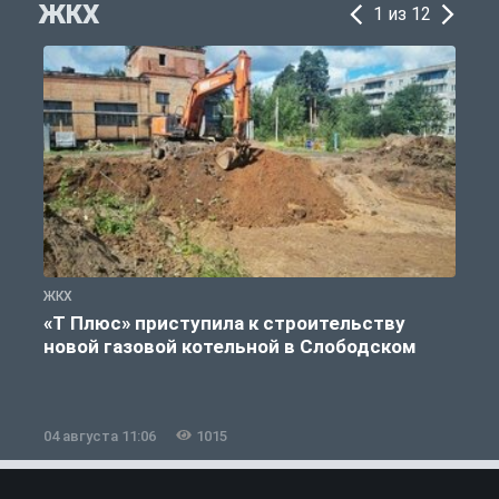
ЖКХ
1 из 12
ЖКХ
Ж
«Т Плюс» приступила к строительству
новой газовой котельной в Слободском
04 августа 11:06
1015
0