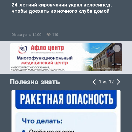
24-летний кировчанин украл велосипед,
чтобы доехать из ночного клуба домой
06 августа 14:00
110
0
Полезно знать
1 из 12