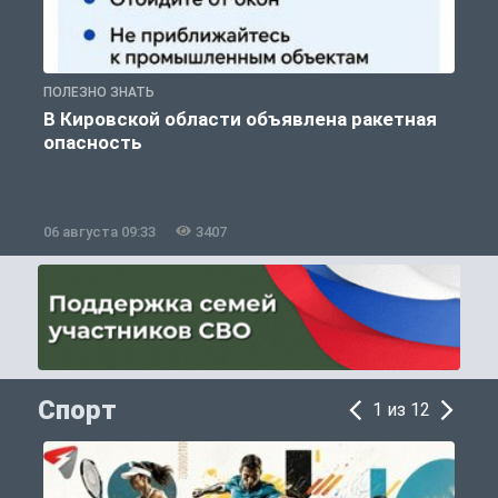
ПОЛЕЗНО ЗНАТЬ
Т
В Кировской области объявлена ракетная
опасность
06 августа 09:33
3407
0
Спорт
1 из 12