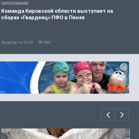
ОБРАЗОВАНИЕ
О
Команда Кировской области выступает на
С
сборах «Гвардеец» ПФО в Пензе
п
п
р
06 августа 13:10
530
0