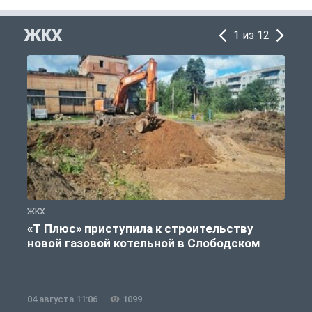
ЖКХ
1 из 12
ЖКХ
Ж
«Т Плюс» приступила к строительству
новой газовой котельной в Слободском
04 августа 11:06
1099
0