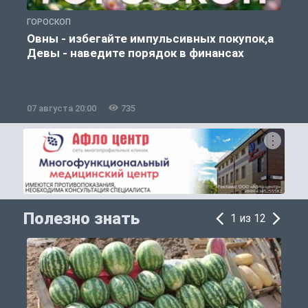
ГОРОСКОП
П
Овны - избегайте импульсивных покупок,а
Девы - наведите порядок в финансах
07 августа 20:00
735
0
Полезно знать
1 из 12