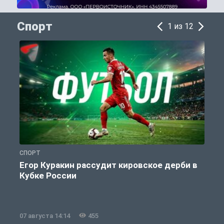
Спорт
1 из 12
СПОРТ
С
Егор Куракин рассудит кировское дерби в
Кубке России
«
07 августа 14:14
455
0