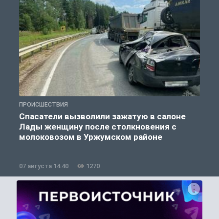
ПРОИСШЕСТВИЯ
П
Спасатели вызволили зажатую в салоне
Лады женщину после столкновения с
молоковозом в Уржумском районе
07 августа 14:40
1270
0