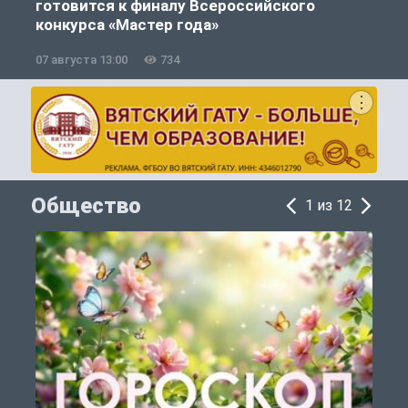
готовится к финалу Всероссийского
конкурса «Мастер года»
07 августа 13:00
734
0
Общество
1 из 12