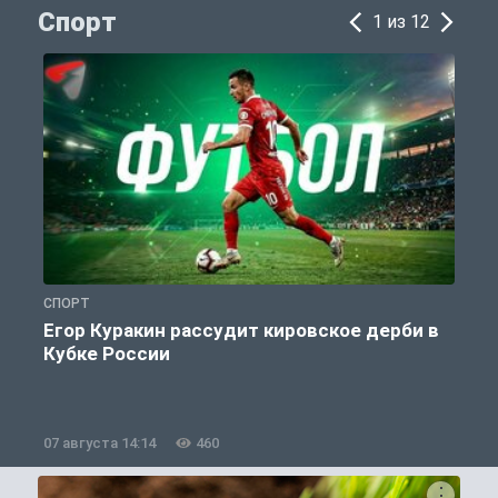
Спорт
1 из 12
СПОРТ
С
Егор Куракин рассудит кировское дерби в
Кубке России
«
07 августа 14:14
460
0