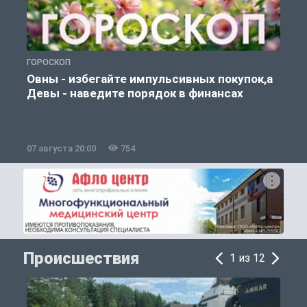
ГОРОСКОП
П
Овны - избегайте импульсивных покупок,а
Девы - наведите порядок в финансах
07 августа 20:00
754
0
Происшествия
1 из 12