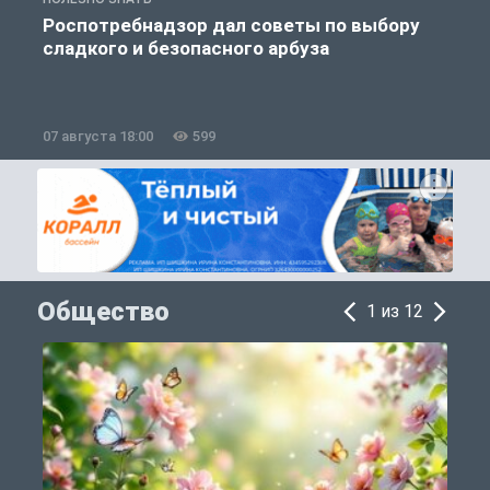
Роспотребнадзор дал советы по выбору
сладкого и безопасного арбуза
07 августа 18:00
599
0
Общество
1 из 12