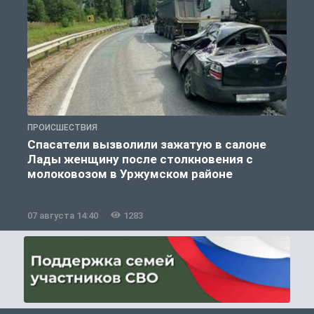
ПРОИСШЕСТВИЯ
П
Спасатели вызволили зажатую в салоне
Лады женщину после столкновения с
молоковозом в Уржумском районе
07 августа 14:40
1283
0