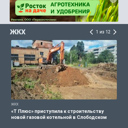
ЖКХ
1 из 12
ЖКХ
Ж
«Т Плюс» приступила к строительству
новой газовой котельной в Слободском