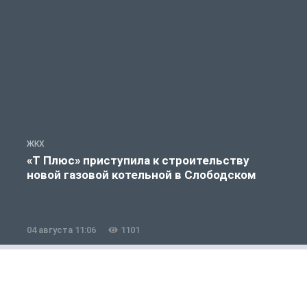
ЖКХ
Ж
«Т Плюс» приступила к строительству
новой газовой котельной в Слободском
04 августа 11:06
1101
0