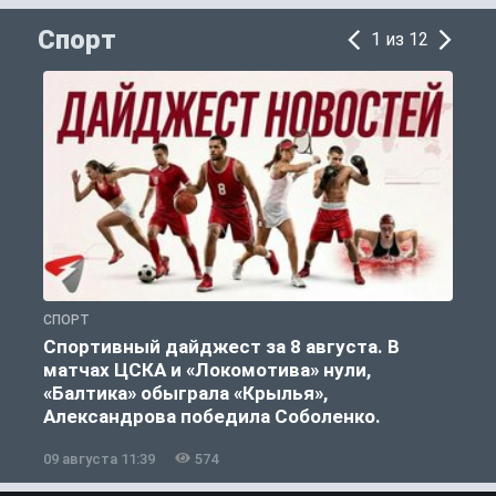
Спорт
1 из 12
СПОРТ
С
Спортивный дайджест за 8 августа. В
матчах ЦСКА и «Локомотива» нули,
«Балтика» обыграла «Крылья»,
Александрова победила Соболенко.
09 августа 11:39
574
0