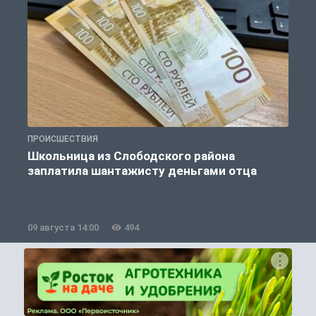
ПРОИСШЕСТВИЯ
П
Школьница из Слободского района
К
заплатила шантажисту деньгами отца
09 августа 14:00
494
0