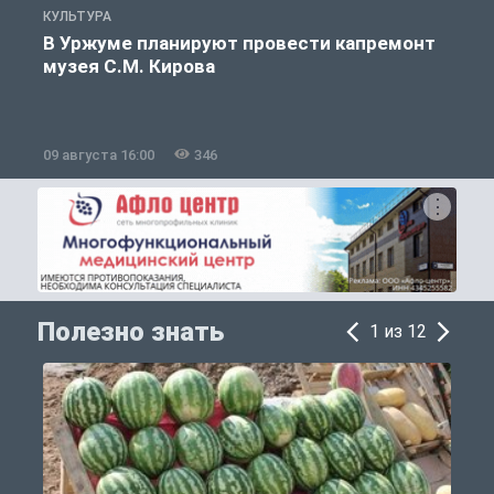
КУЛЬТУРА
П
В Уржуме планируют провести капремонт
музея С.М. Кирова
09 августа 16:00
346
0
Полезно знать
1 из 12