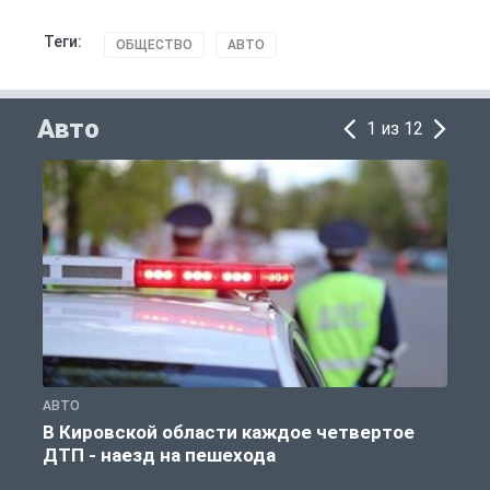
Теги:
ОБЩЕСТВО
АВТО
Авто
1 из 12
АВТО
П
В Кировской области каждое четвертое
К
ДТП - наезд на пешехода