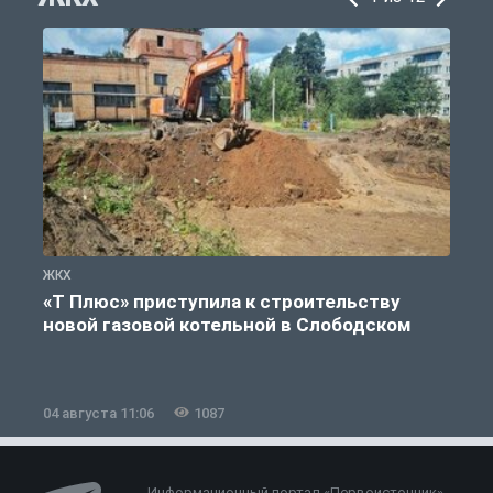
ЖКХ
Ж
«Т Плюс» приступила к строительству
новой газовой котельной в Слободском
04 августа 11:06
1087
0
Информационный портал «Первоисточник»