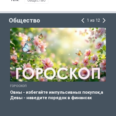
ОБЩЕСТВО
Общество
1 из 12
ГОРОСКОП
П
Овны - избегайте импульсивных покупок,а
Девы - наведите порядок в финансах