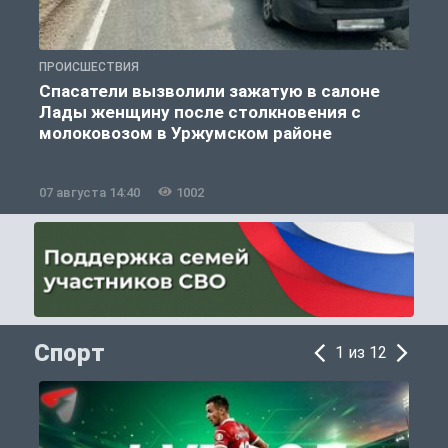
ПРОИСШЕСТВИЯ
П
Спасатели вызволили зажатую в салоне
Лады женщину после столкновения с
молоковозом в Уржумском районе
07 августа 14:40
1002
0
Спорт
1 из 12