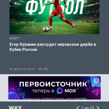
СПОРТ
С
Егор Куракин рассудит кировское дерби в
Кубке России
«
07 августа 14:14
380
0
ЖКХ
1 из 12