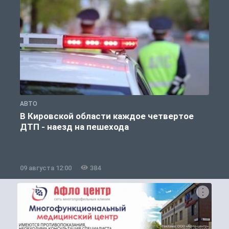
АВТО
О
В Кировской области каждое четвертое
ДТП - наезд на пешехода
09 августа 12:00
384
0