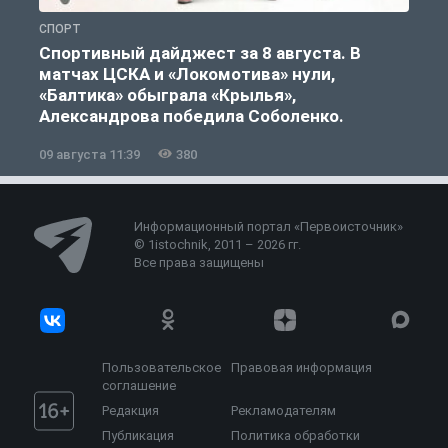
СПОРТ
С
Спортивный дайджест за 8 августа. В
матчах ЦСКА и «Локомотива» нули,
«Балтика» обыграла «Крылья»,
Александрова победила Соболенко.
09 августа 11:39
380
0
Информационный портал «Первоисточник»
© 1istochnik, 2011 – 2026 гг.
Все права защищены
Пользовательское
Правовая информация
соглашение
Редакция
Рекламодателям
Публикация
Политика обработки