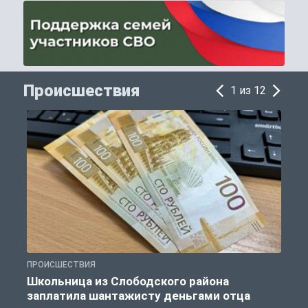
Происшествия
1 из 12
ПРОИСШЕСТВИЯ
П
Школьница из Слободского района
К
заплатила шантажисту деньгами отца