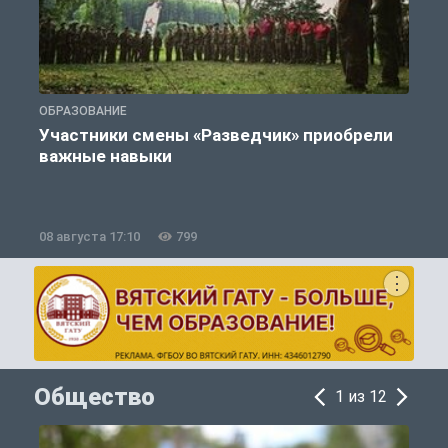
ОБРАЗОВАНИЕ
О
Участники смены «Разведчик» приобрели
важные навыки
08 августа 17:10
799
0
Общество
1 из 12