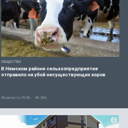
ОБЩЕСТВО
О
В Немском районе сельхозпредприятие
Н
отправило на убой несуществующих коров
с
у
06 августа 15:00
256
0