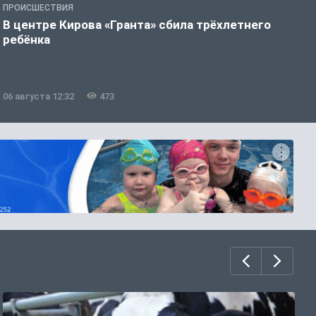
ПРОИСШЕСТВИЯ
П
В центре Кирова «Гранта» сбила трёхлетнего
В
ребёнка
е
06 августа 12:32
473
0