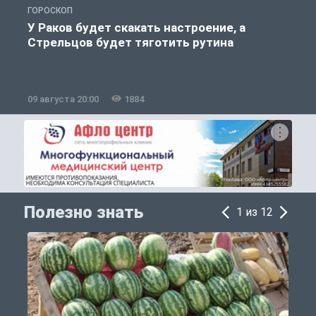
ГОРОСКОП
О
У Раков будет скакать настроение, а
Стрельцов будет тяготить рутина
09 августа 20:00
1884
0
Полезно знать
1 из 12