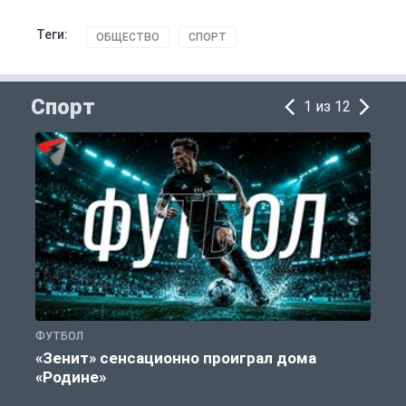
Теги:
ОБЩЕСТВО
СПОРТ
Спорт
1 из 12
ФУТБОЛ
С
«Зенит» сенсационно проиграл дома
«Родине»