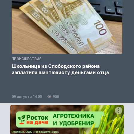
ПРОИСШЕСТВИЯ
П
Школьница из Слободского района
К
заплатила шантажисту деньгами отца
09 августа 14:00
900
0