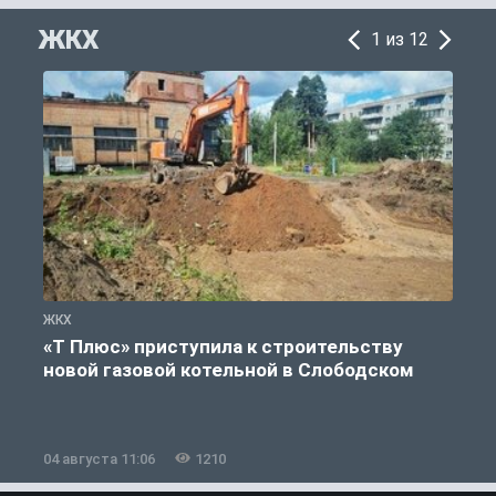
ЖКХ
1 из 12
ЖКХ
Ж
«Т Плюс» приступила к строительству
новой газовой котельной в Слободском
04 августа 11:06
1210
0