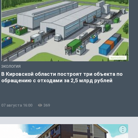
ЭКОЛОГИЯ
А
В Кировской области построят три объекта по
Н
обращению с отходами за 2,5 млрд рублей
07 августа 16:00
369
0