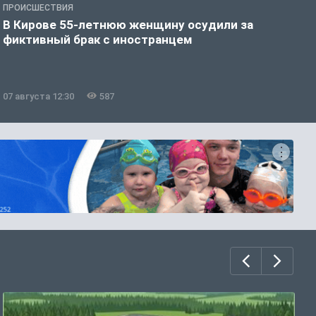
ПРОИСШЕСТВИЯ
П
В Кирове 55-летнюю женщину осудили за
В
фиктивный брак с иностранцем
07 августа 12:30
587
0