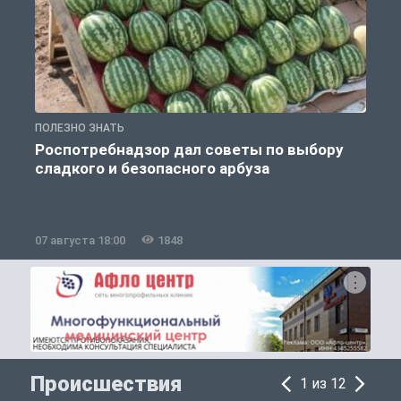
ПОЛЕЗНО ЗНАТЬ
П
Роспотребнадзор дал советы по выбору
сладкого и безопасного арбуза
07 августа 18:00
1848
0
Происшествия
1 из 12