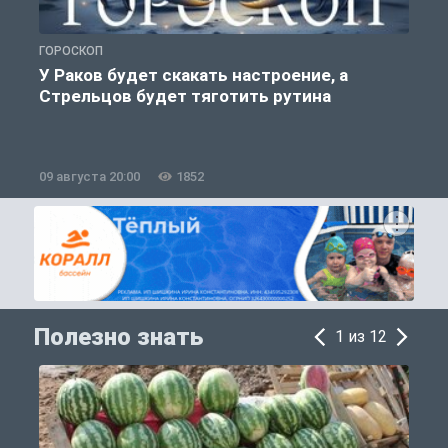
ГОРОСКОП
О
У Раков будет скакать настроение, а
Стрельцов будет тяготить рутина
09 августа 20:00
1852
0
Полезно знать
1 из 12