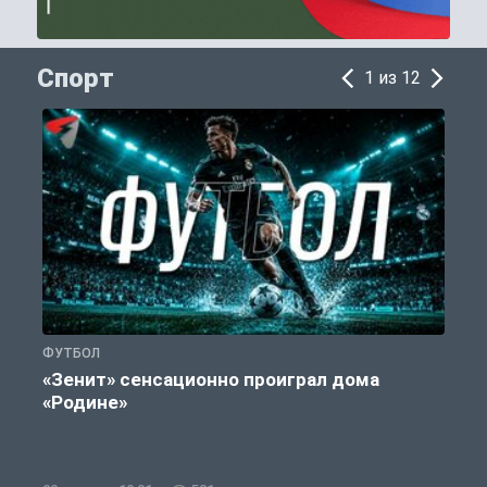
Спорт
1 из 12
ФУТБОЛ
С
«Зенит» сенсационно проиграл дома
«Родине»