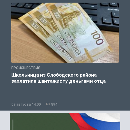
ПРОИСШЕСТВИЯ
П
Школьница из Слободского района
К
заплатила шантажисту деньгами отца
09 августа 14:00
894
0