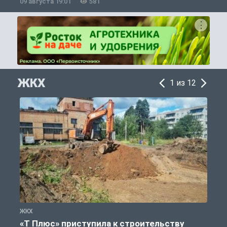
09 августа 19:01
581
0
ЖКХ
1 из 12
ЖКХ
Ж
«Т Плюс» приступила к строительству