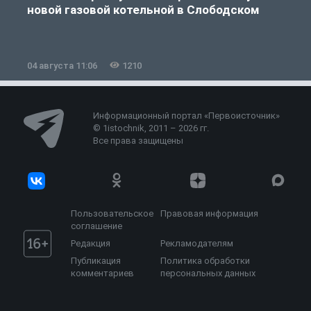
новой газовой котельной в Слободском
04 августа 11:06
1210
0
Информационный портал «Первоисточник»
© 1istochnik, 2011 – 2026 гг.
Все права защищены
Пользовательское
Правовая информация
соглашение
Редакция
Рекламодателям
Публикация
Политика обработки
комментариев
персональных данных