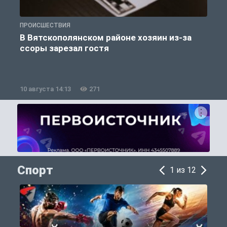
ПРОИСШЕСТВИЯ
П
В Вятскополянском районе хозяин из-за
ссоры зарезал гостя
10 августа 14:13
271
1
Спорт
1 из 12