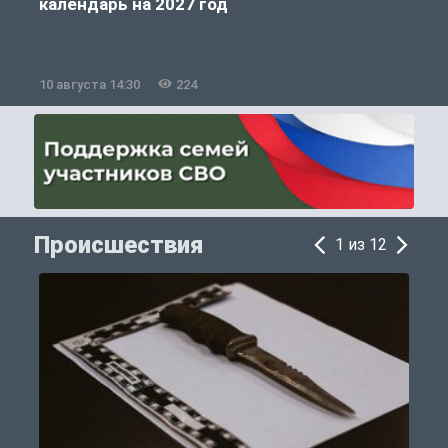
календарь на 2027 год
10 августа 14:30
224
1
Происшествия
1 из 12