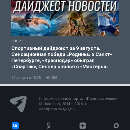
СПОРТ
Ф
Спортивный дайджест за 9 августа.
Сенсационная победа «Родины» в Санкт-
Петербурге, «Краснодар» обыграл
«Спартак», Синнер снялся с «Мастерса»
10 августа 10:28
456
0
Информационный портал «Первоисточник»
© 1istochnik, 2011 – 2026 гг.
Все права защищены