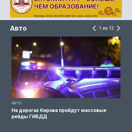
Авто
1 из 12
АВТО
А
На дорогах Кирова пройдут массовые
рейды ГИБДД