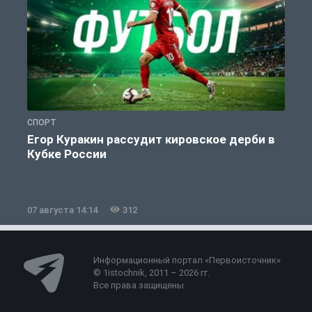
СПОРТ
С
Егор Куракин рассудит кировское дерби в
Кубке России
«
07 августа 14:14
312
0
Информационный портал «Первоисточник»
© 1istochnik, 2011 – 2026 гг.
Все права защищены