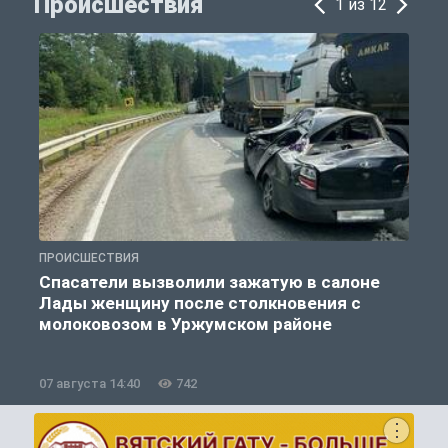
Происшествия
1 из 12
ПРОИСШЕСТВИЯ
П
Спасатели вызволили зажатую в салоне
Лады женщину после столкновения с
молоковозом в Уржумском районе
07 августа 14:40
742
0