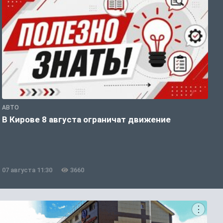
АВТО
П
В Кирове 8 августа ограничат движение
В
о
07 августа 11:30
3660
0