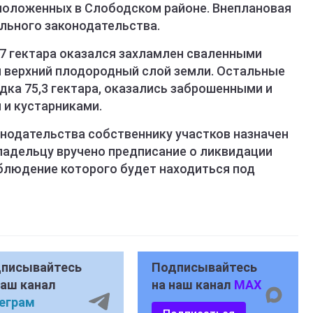
положенных в Слободском районе. Внеплановая
льного законодательства.
07 гектара оказался захламлен сваленными
 верхний плодородный слой земли. Остальные
ка 75,3 гектара, оказались заброшенными и
и кустарниками.
нодательства собственнику участков назначен
Владельцу вручено предписание о ликвидации
облюдение которого будет находиться под
писывайтесь
Подписывайтесь
наш канал
на наш канал
MAX
еграм