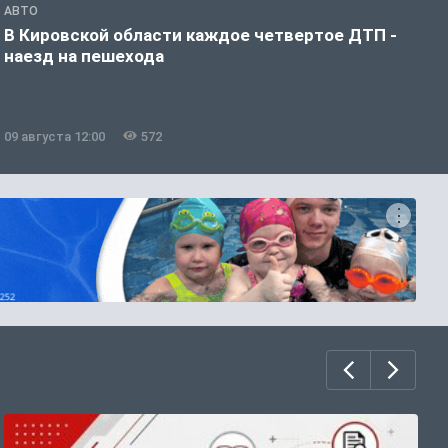
АВТО
О
В Кировской области каждое четвертое ДТП -
С
наезд на пешехода
б
09 августа 12:00
572
0