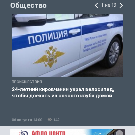
Общество
1 из 12
ПРОИСШЕСТВИЯ
О
24-летний кировчанин украл велосипед,
чтобы доехать из ночного клуба домой
06 августа 14:00
142
0