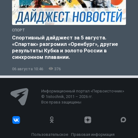
СПОРТ
С
Спортивный дайджест за 5 августа.
«Спартак» разгромил «Оренбург», другие
результаты Кубка и золото России в
синхронном плавании.
06 августа 10:46
376
0
Информационный портал «Первоисточник»
© 1istochnik, 2011 – 2026 гг.
Все права защищены
Пользовательское
Правовая информация