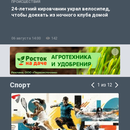
ПРОИСШЕСТВИЯ
П
24-летний кировчанин украл велосипед,
В
чтобы доехать из ночного клуба домой
06 августа 14:00
142
0
Спорт
1 из 12