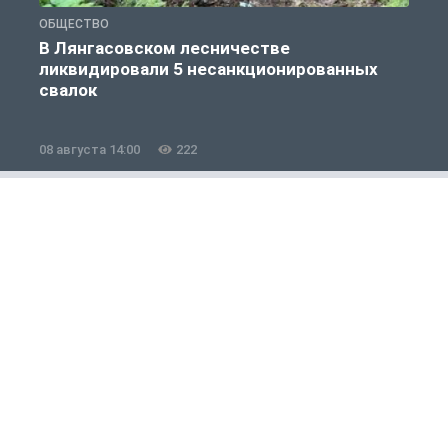
ОБЩЕСТВО
О
В Лянгасовском лесничестве
ликвидировали 5 несанкционированных
свалок
08 августа 14:00
222
0
Полезно знать
1 из 12