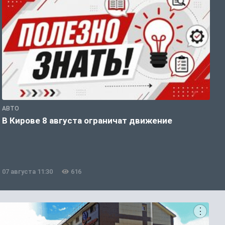
АВТО
П
В Кирове 8 августа ограничат движение
В
о
07 августа 11:30
616
0