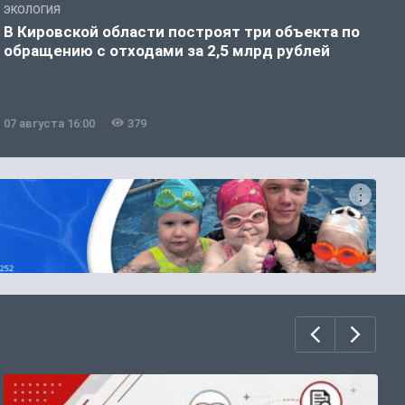
ЭКОЛОГИЯ
А
В Кировской области построят три объекта по
Н
обращению с отходами за 2,5 млрд рублей
07 августа 16:00
379
0