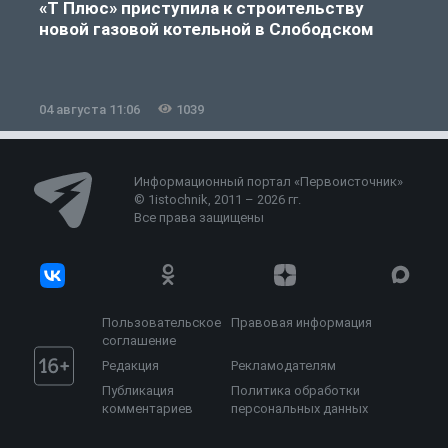
«Т Плюс» приступила к строительству
новой газовой котельной в Слободском
04 августа 11:06
1039
0
Информационный портал «Первоисточник»
© 1istochnik, 2011 – 2026 гг.
Все права защищены
Пользовательское
Правовая информация
соглашение
Редакция
Рекламодателям
Публикация
Политика обработки
комментариев
персональных данных