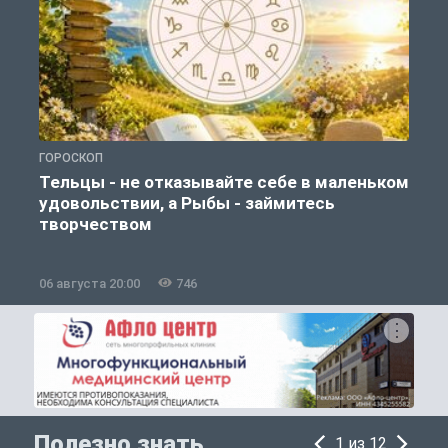
ГОРОСКОП
О
Тельцы - не отказывайте себе в маленьком
удовольствии, а Рыбы - займитесь
творчеством
06 августа 20:00
746
0
Полезно знать
1 из 12