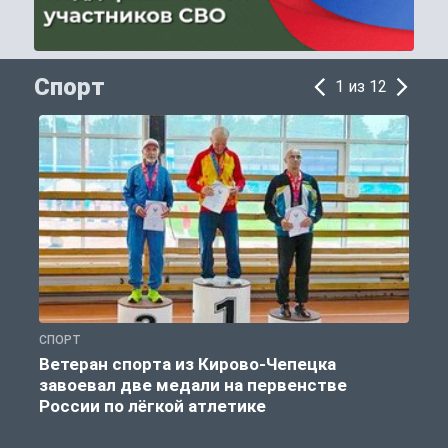
Спорт
1 из 12
СПОРТ
С
Ветеран спорта из Кирово-Чепецка
завоевал две медали на первенстве
России по лёгкой атлетике