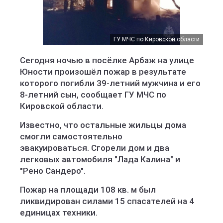
ГУ МЧС по Кировской области
ГУ МЧС по Кировской области
ГУ МЧС по Кировской области
Сегодня ночью в посёлке Арбаж на улице
Юности произошёл пожар в результате
которого погибли 39-летний мужчина и его
8-летний сын, сообщает ГУ МЧС по
Кировской области.
Известно, что остальные жильцы дома
смогли самостоятельно
эвакуироваться. Сгорели дом и два
легковых автомобиля "Лада Калина" и
"Рено Сандеро".
Пожар на площади 108 кв. м был
ликвидирован силами 15 спасателей на 4
единицах техники.