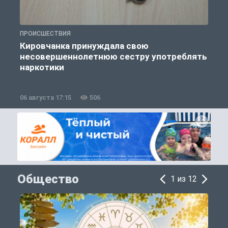
ПРОИСШЕСТВИЯ
П
Кировчанка принуждала свою
несовершеннолетнюю сестру употреблять
к
наркотики
06 августа 17:15
506
0
Общество
1 из 12