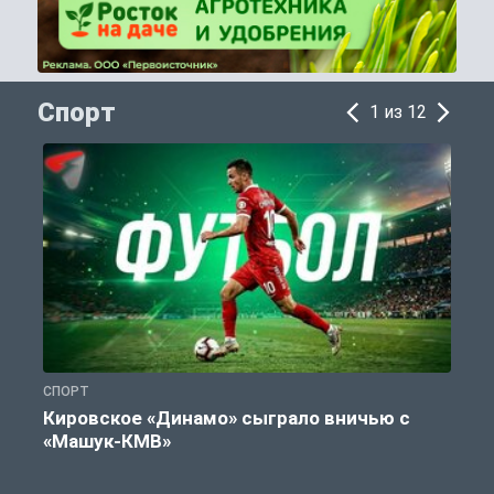
Спорт
1 из 12
СПОРТ
С
Кировское «Динамо» сыграло вничью с
«Машук-КМВ»
в