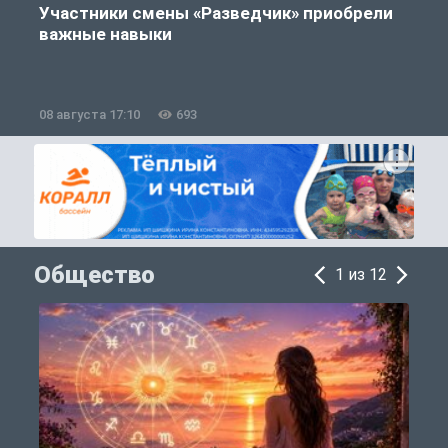
Участники смены «Разведчик» приобрели
важные навыки
08 августа 17:10
693
0
Общество
1 из 12