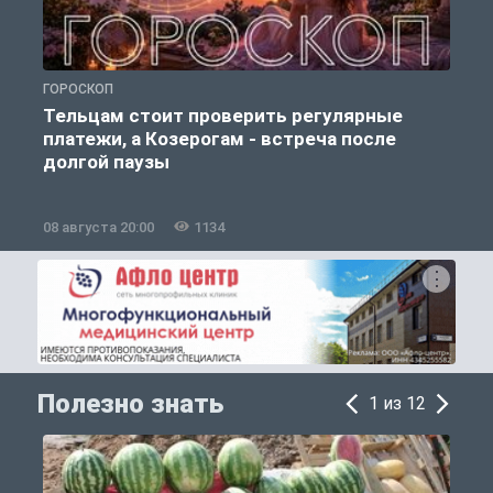
ГОРОСКОП
О
Тельцам стоит проверить регулярные
платежи, а Козерогам - встреча после
долгой паузы
08 августа 20:00
1134
0
Полезно знать
1 из 12