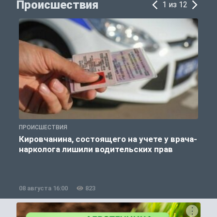
Происшествия
1 из 12
ПРОИСШЕСТВИЯ
П
Кировчанина, состоящего на учете у врача-
нарколога лишили водительских прав
08 августа 16:00
823
0