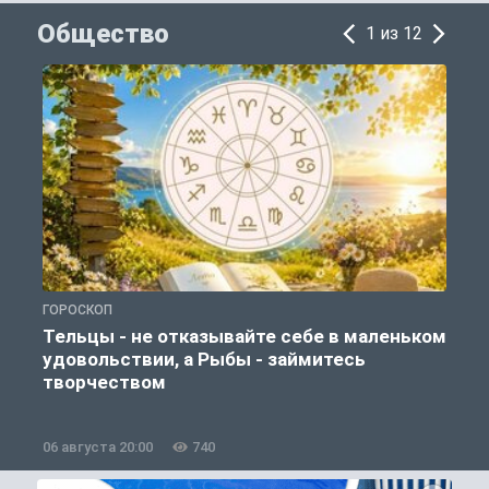
Общество
1 из 12
ГОРОСКОП
О
Тельцы - не отказывайте себе в маленьком
удовольствии, а Рыбы - займитесь
творчеством
06 августа 20:00
740
0