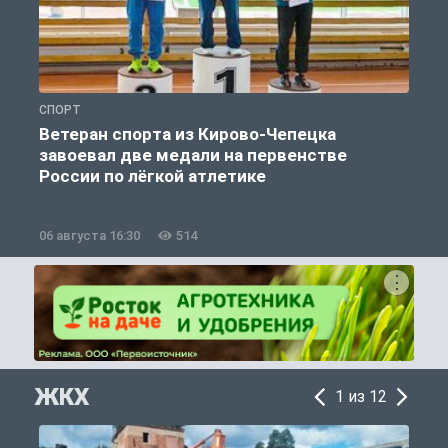
СПОРТ
С
Ветеран спорта из Кирово-Чепецка
завоевал две медали на первенстве
России по лёгкой атлетике
06 августа 16:30
514
0
ЖКХ
1 из 12