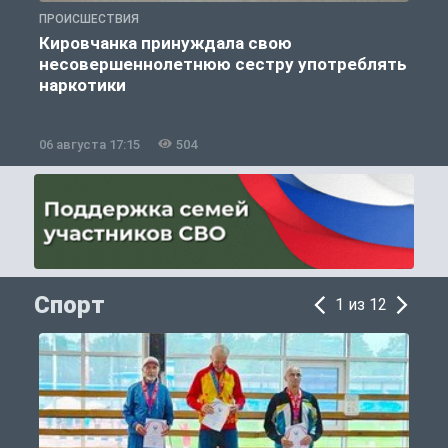
ПРОИСШЕСТВИЯ
П
Кировчанка принуждала свою
несовершеннолетнюю сестру употреблять
к
наркотики
06 августа 17:15
504
0
Спорт
1 из 12