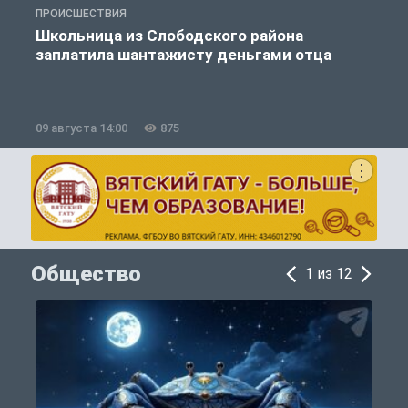
ПРОИСШЕСТВИЯ
П
Школьница из Слободского района
К
заплатила шантажисту деньгами отца
09 августа 14:00
875
0
Общество
1 из 12