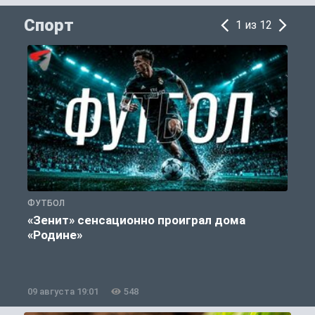
Спорт
1 из 12
ФУТБОЛ
С
«Зенит» сенсационно проиграл дома
«Родине»
09 августа 19:01
548
0