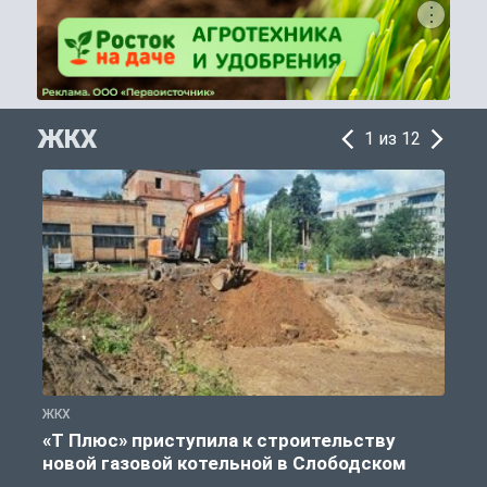
ЖКХ
1 из 12
ЖКХ
Ж
«Т Плюс» приступила к строительству
новой газовой котельной в Слободском