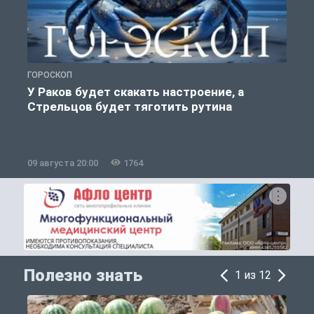
ГОРОСКОП
О
У Раков будет скакать настроение, а
Стрельцов будет тяготить рутина
09 августа 20:00
1764
0
Полезно знать
1 из 12