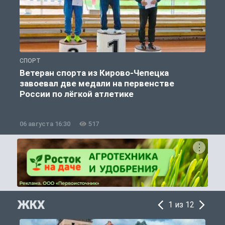
СПОРТ
С
Ветеран спорта из Кирово-Чепецка
завоевал две медали на первенстве
России по лёгкой атлетике
06 августа 16:30
517
0
ЖКХ
1 из 12