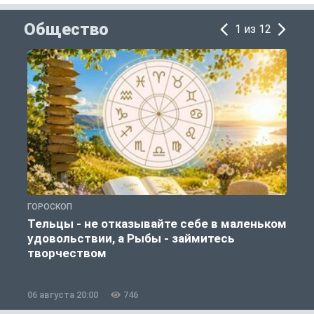
Общество
1 из 12
ГОРОСКОП
О
Тельцы - не отказывайте себе в маленьком
удовольствии, а Рыбы - займитесь
творчеством
06 августа 20:00
746
0