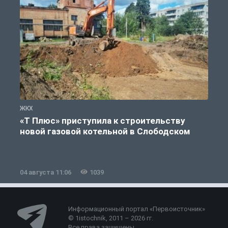
ЖКХ
Ж
«Т Плюс» приступила к строительству
новой газовой котельной в Слободском
04 августа 11:06
1039
0
Информационный портал «Первоисточник»
© 1istochnik, 2011 – 2026 гг.
Все права защищены