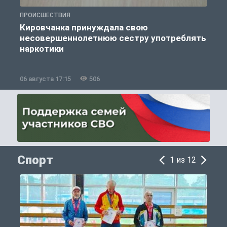
ПРОИСШЕСТВИЯ
П
Кировчанка принуждала свою
несовершеннолетнюю сестру употреблять
к
наркотики
06 августа 17:15
506
0
Спорт
1 из 12