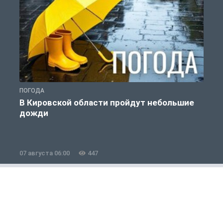
ПОГОДА
Г
В Кировской области пройдут небольшие
дожди
07 августа 06:00
447
0