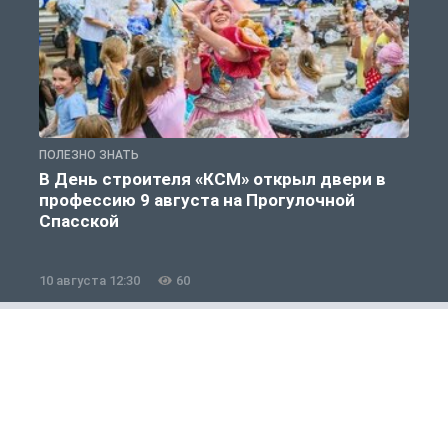
ПОЛЕЗНО ЗНАТЬ
П
В День строителя «КСМ» открыл двери в
профессию 9 августа на Прогулочной
Спасской
10 августа 12:30
60
1
Полезно знать
1 из 12