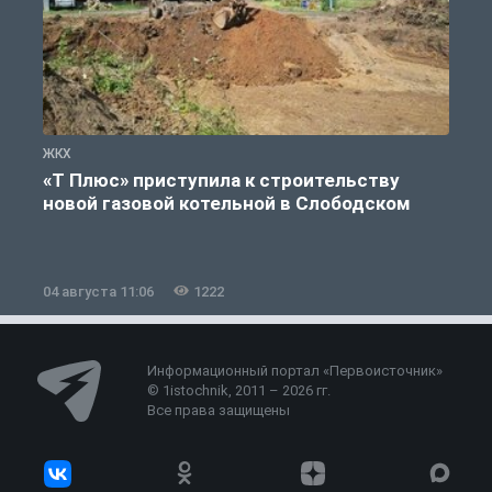
ЖКХ
Ж
«Т Плюс» приступила к строительству
новой газовой котельной в Слободском
04 августа 11:06
1222
0
Информационный портал «Первоисточник»
© 1istochnik, 2011 – 2026 гг.
Все права защищены