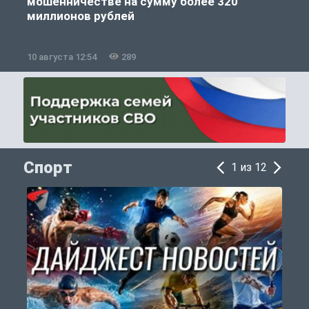
мошенничестве на сумму более 320
миллионов рублей
10 августа 12:54
289
1
Спорт
1 из 12