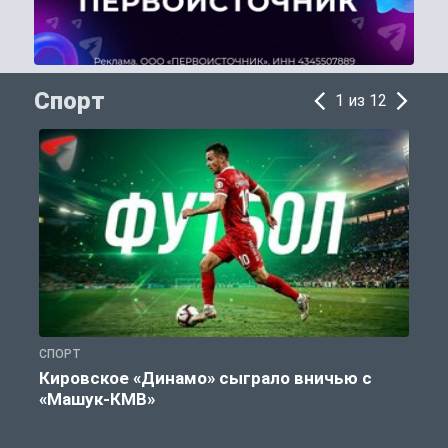
Спорт
1 из 12
СПОРТ
С
Кировское «Динамо» сыграло вничью с
«Машук-КМВ»
в