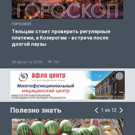
ГОРОСКОП
О
Тельцам стоит проверить регулярные
платежи, а Козерогам - встреча после
долгой паузы
08 августа 20:00
781
0
Полезно знать
1 из 12