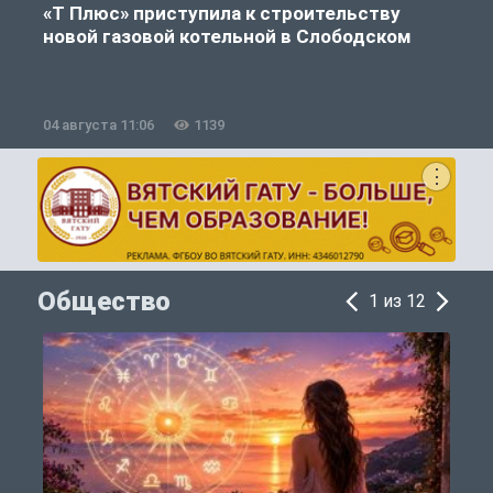
«Т Плюс» приступила к строительству
новой газовой котельной в Слободском
04 августа 11:06
1139
0
Общество
1 из 12