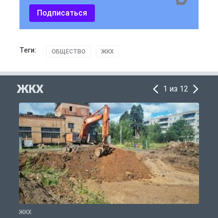
Подписаться
Теги:
ОБЩЕСТВО
ЖКХ
ЖКХ
1 из 12
ЖКХ
Ж