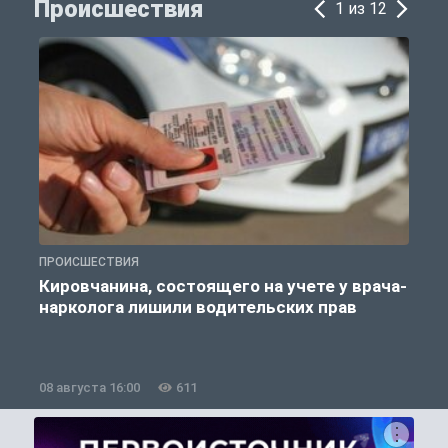
Происшествия
1 из 12
ПРОИСШЕСТВИЯ
П
Кировчанина, состоящего на учете у врача-
нарколога лишили водительских прав
08 августа 16:00
611
0