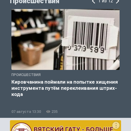
Происшествия
1 из 12
ПРОИСШЕСТВИЯ
П
Кировчанина поймали на попытке хищения
инструмента путём переклеивания штрих-
кода
07 августа 13:30
235
0