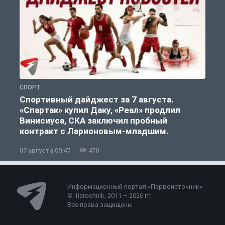
СПОРТ
С
Спортивный дайджест за 7 августа.
«Спартак» купил Даку, «Реал» продлил
Винисиуса, СКА заключил пробный
контракт с Ларионовым-младшим.
07 августа 09:47
470
0
Информационный портал «Первоисточник»
© 1istochnik, 2011 – 2026 гг.
Все права защищены