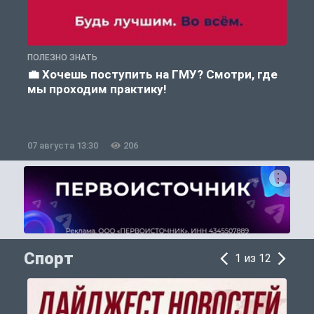
ПОЛЕЗНО ЗНАТЬ
А
💼 Хочешь поступить на ГМУ? Смотри, где
мы проходим практику!
07 августа 13:30
206
0
Спорт
1 из 12