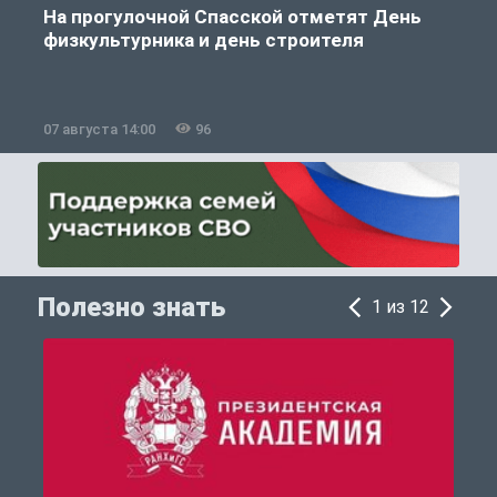
На прогулочной Спасской отметят День
физкультурника и день строителя
07 августа 14:00
96
0
Полезно знать
1 из 12