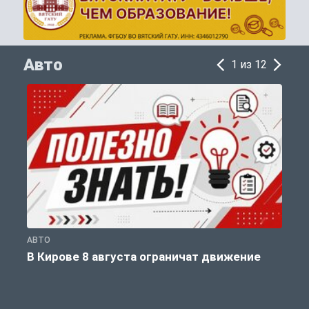
Авто
1 из 12
АВТО
П
В Кирове 8 августа ограничат движение