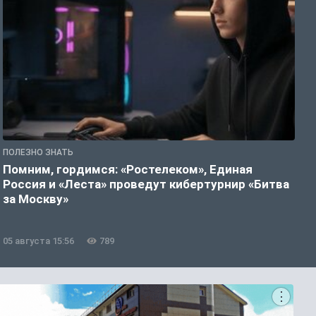
ПОЛЕЗНО ЗНАТЬ
П
Помним, гордимся: «Ростелеком», Единая
А
Россия и «Леста» проведут кибертурнир «Битва
о
за Москву»
05 августа 15:56
789
0