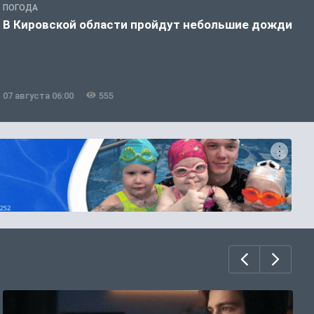
ПОГОДА
Г
В Кировской области пройдут небольшие дожди
Т
у
07 августа 06:00
555
0