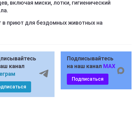
в, включая миски, лотки, гигиенический
ла.
 в приют для бездомных животных на
писывайтесь
Подписывайтесь
наш канал
на наш канал
MAX
еграм
Подписаться
одписаться