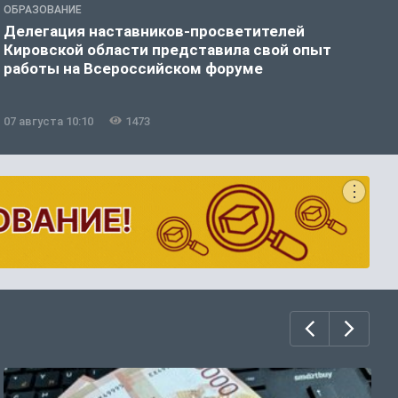
ОБРАЗОВАНИЕ
О
Делегация наставников-просветителей
В
Кировской области представила свой опыт
о
работы на Всероссийском форуме
с
ц
07 августа 10:10
1473
0