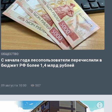
ОБЩЕСТВО
Г
С начала года лесопользователи перечислили в
Т
бюджет РФ более 1,4 млрд рублей
а
09 августа 10:00
507
0