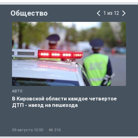
Общество
1 из 12
АВТО
О
В Кировской области каждое четвертое
ДТП - наезд на пешехода
09 августа 12:00
316
0