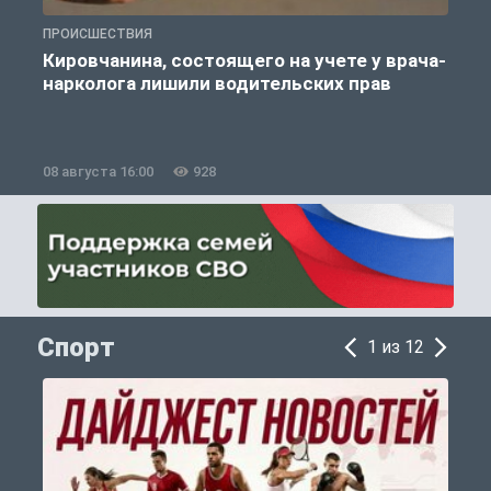
ПРОИСШЕСТВИЯ
П
Кировчанина, состоящего на учете у врача-
нарколога лишили водительских прав
08 августа 16:00
928
0
Спорт
1 из 12