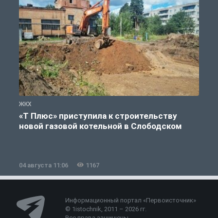
ЖКХ
Ж
«Т Плюс» приступила к строительству
новой газовой котельной в Слободском
04 августа 11:06
1167
0
Информационный портал «Первоисточник»
© 1istochnik, 2011 – 2026 гг.
Все права защищены