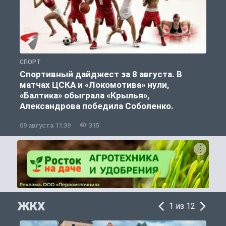
СПОРТ
С
Спортивный дайджест за 8 августа. В
матчах ЦСКА и «Локомотива» нули,
«Балтика» обыграла «Крылья»,
Александрова победила Соболенко.
09 августа 11:39
315
0
ЖКХ
1 из 12