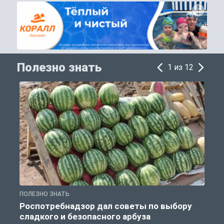
Полезно знать
1 из 12
ПОЛЕЗНО ЗНАТЬ
П
Роспотребнадзор дал советы по выбору
сладкого и безопасного арбуза