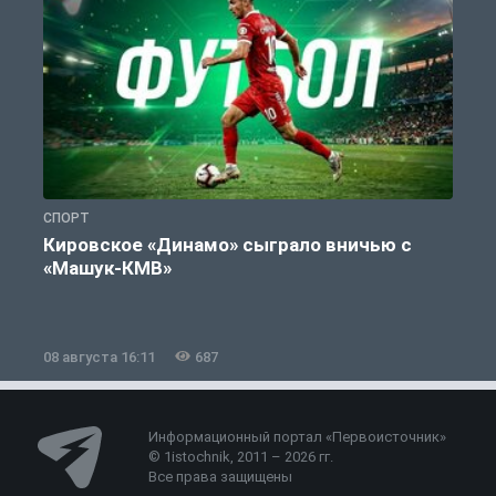
СПОРТ
С
Кировское «Динамо» сыграло вничью с
«Машук-КМВ»
в
08 августа 16:11
687
0
Информационный портал «Первоисточник»
© 1istochnik, 2011 – 2026 гг.
Все права защищены