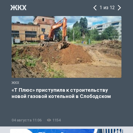
ЖКХ
1 из 12
ЖКХ
Ж
«Т Плюс» приступила к строительству
новой газовой котельной в Слободском
04 августа 11:06
1154
0