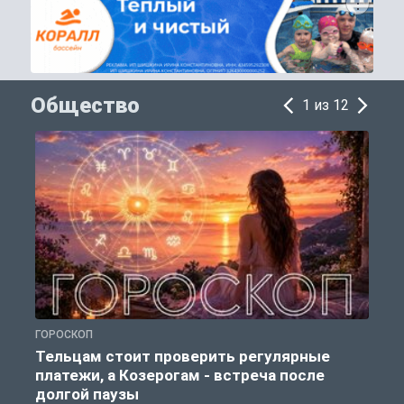
Общество
1 из 12
ГОРОСКОП
О
Тельцам стоит проверить регулярные
платежи, а Козерогам - встреча после
долгой паузы