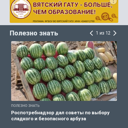
Полезно знать
1 из 12
ПОЛЕЗНО ЗНАТЬ
П
Роспотребнадзор дал советы по выбору
сладкого и безопасного арбуза