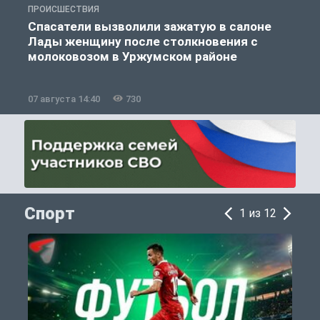
ПРОИСШЕСТВИЯ
П
Спасатели вызволили зажатую в салоне
Лады женщину после столкновения с
молоковозом в Уржумском районе
07 августа 14:40
730
0
Спорт
1 из 12