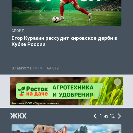
СПОРТ
С
Егор Куракин рассудит кировское дерби в
Кубке России
«
07 августа 14:14
312
0
ЖКХ
1 из 12