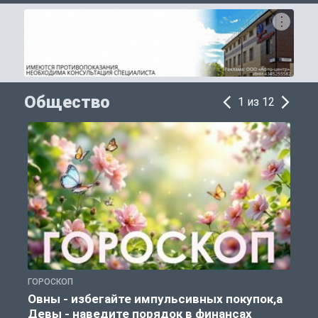
Общество
1 из 12
ГОРОСКОП
П
Овны - избегайте импульсивных покупок,а
Девы - наведите порядок в финансах