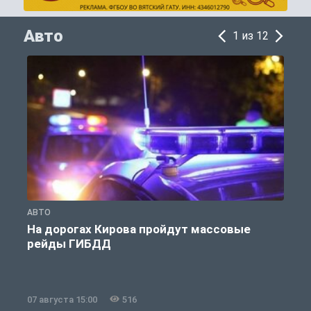
Авто
1 из 12
АВТО
А
На дорогах Кирова пройдут массовые
рейды ГИБДД
07 августа 15:00
516
0