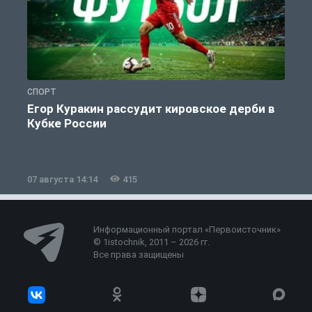
СПОРТ
С
Егор Куракин рассудит кировское дерби в
Кубке России
«
07 августа 14:14
415
0
Информационный портал «Первоисточник»
© 1istochnik, 2011 – 2026 гг.
Все права защищены