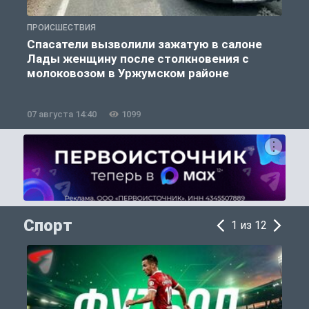
ПРОИСШЕСТВИЯ
П
Спасатели вызволили зажатую в салоне
Лады женщину после столкновения с
молоковозом в Уржумском районе
07 августа 14:40
1099
0
Спорт
1 из 12