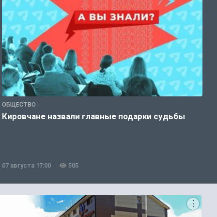
ОБЩЕСТВО
Э
Кировчане назвали главные подарки судьбы
В
о
07 августа 17:00
505
0