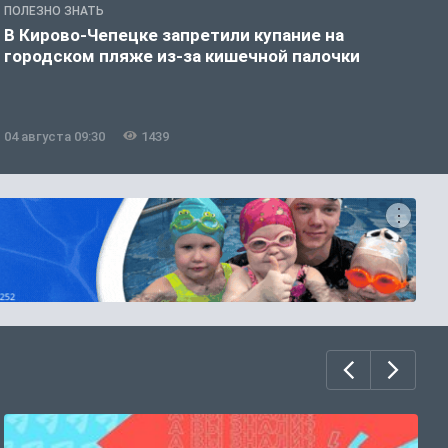
ПОЛЕЗНО ЗНАТЬ
З
В Кирово-Чепецке запретили купание на
К
городском пляже из-за кишечной палочки
п
04 августа 09:30
1439
0