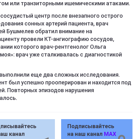
том или транзиторными ишемическими атаками.
 сосудистый центр после внезапного острого
едования сонных артерий пациента, врач
ей Бушмелев обратил внимание на
ациенту провели КТ-ангиографию сосудов,
ании которого врач-рентгенолог Ольга
оя»: врач уже сталкивалась с диагностикой
 выполнили еще два сложных исследования.
нт был успешно прооперирован и находится под
й. Повторных эпизодов нарушения
алось.
писывайтесь
Подписывайтесь
наш канал
на наш канал
MAX