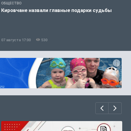
ОБЩЕСТВО
Э
Кировчане назвали главные подарки судьбы
В
о
07 августа 17:00
530
0