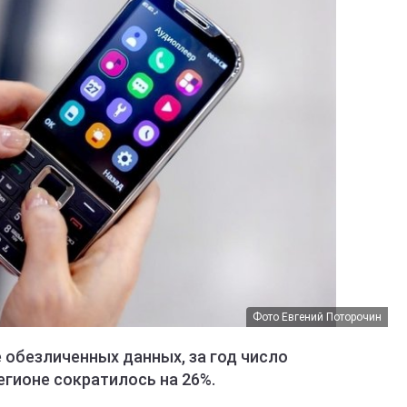
Фото Евгений Поторочин
 обезличенных данных, за год число
егионе сократилось на 26%.