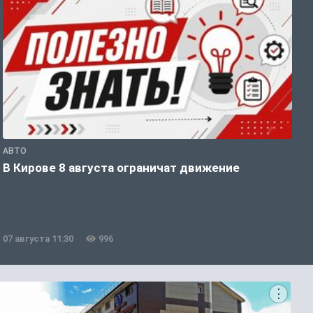
АВТО
П
В Кирове 8 августа ограничат движение
В
о
07 августа 11:30
996
0