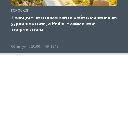
ГОРОСКОП
Г
Тельцы - не отказывайте себе в маленьком
удовольствии, а Рыбы - займитесь
творчеством
06 августа 20:00
1242
0
Общество
1 из 12