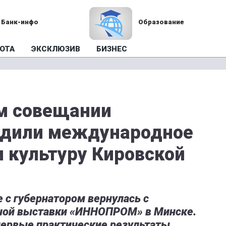
Банк-инфо
Образование
ОТА
ЭКСКЛЮЗИВ
БИЗНЕС
м совещании
удили международное
и культуру Кировской
е с губернатором вернулась с
ой выставки «ИННОПРОМ» в Минске.
первые практические результаты.