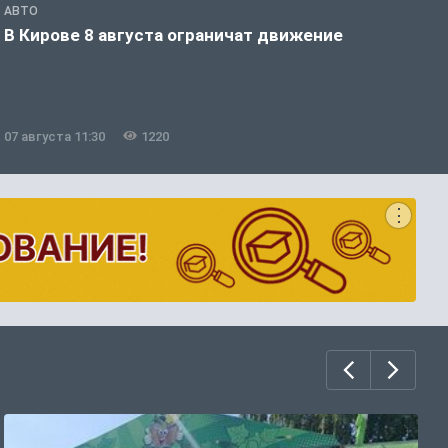
АВТО
П
В Кирове 8 августа ограничат движение
В
о
07 августа 11:30
1220
0