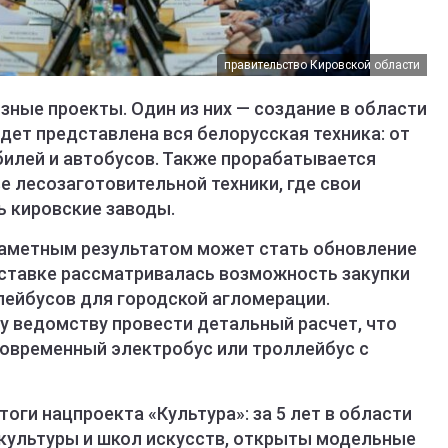
правительство Кировской области
ные проекты. Один из них — создание в области
удет представлена вся белорусская техника: от
илей и автобусов. Также прорабатывается
 лесозаготовительной техники, где свои
 кировские заводы.
заметным результатом может стать обновление
ставке рассматривалась возможность закупки
лейбусов для городской агломерации.
у ведомству провести детальный расчет, что
современный электробус или троллейбус с
оги нацпроекта «Культура»: за 5 лет в области
культуры и школ искусств, открыты модельные