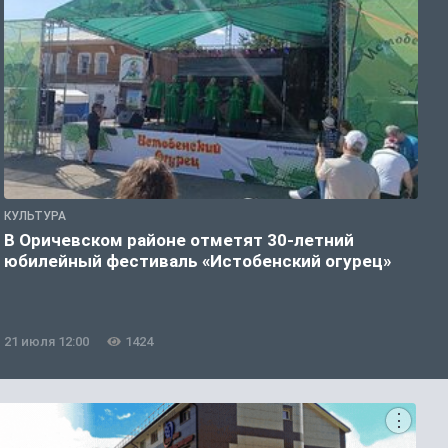
КУЛЬТУРА
К
В Оричевском районе отметят 30-летний
юбилейный фестиваль «Истобенский огурец»
в
21 июля 12:00
1424
2