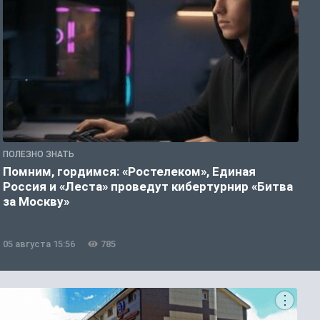
ПОЛЕЗНО ЗНАТЬ
П
Помним, гордимся: «Ростелеком», Единая
А
Россия и «Леста» проведут кибертурнир «Битва
о
за Москву»
05 августа 15:56
785
0