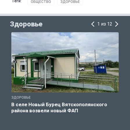
Теги:
ОБЩЕСТВО
ЗДОРОВЬЕ
Здоровье
1 из 12
ЗДОРОВЬЕ
З
В селе Новый Бурец Вятскополянского
района возвели новый ФАП