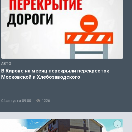
АВТО
П
В Кирове на месяц перекрыли перекресток
В
Московской и Хлебозаводского
04 августа 09:00
1226
0