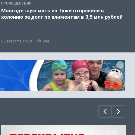
ПРОИСШЕСТВИЯ
П
Многодетную мать из Тужи отправили в
2
колонию за долг по алиментам в 3,5 млн рублей
д
06 августа 14:30
804
0