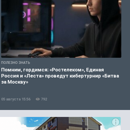
ПОЛЕЗНО ЗНАТЬ
П
Помним, гордимся: «Ростелеком», Единая
А
Россия и «Леста» проведут кибертурнир «Битва
о
за Москву»
05 августа 15:56
792
0