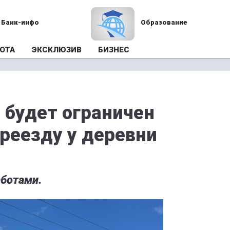
Банк-инфо
Образование
ОТА
ЭКСКЛЮЗИВ
БИЗНЕС
я будет ограничен
ереезду у деревни
аботами.