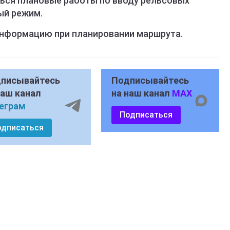
ться плановые работы по вводу рельсовых
урный режим.
информацию при планировании маршрута.
писывайтесь
Подписывайтесь
наш канал
на наш канал
MAX
еграм
Подписаться
одписаться