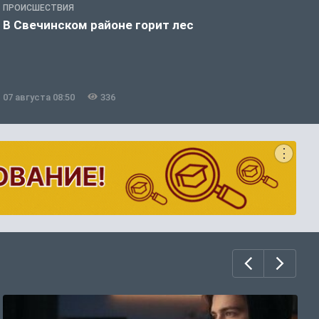
ПРОИСШЕСТВИЯ
П
В Свечинском районе горит лес
В
07 августа 08:50
336
0