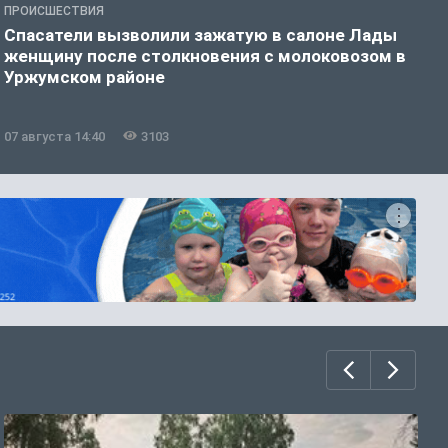
ПРОИСШЕСТВИЯ
П
Спасатели вызволили зажатую в салоне Лады
К
женщину после столкновения с молоковозом в
и
Уржумском районе
07 августа 14:40
3103
0