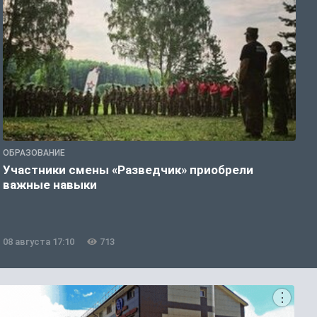
ОБРАЗОВАНИЕ
П
Участники смены «Разведчик» приобрели
К
важные навыки
н
08 августа 17:10
713
0