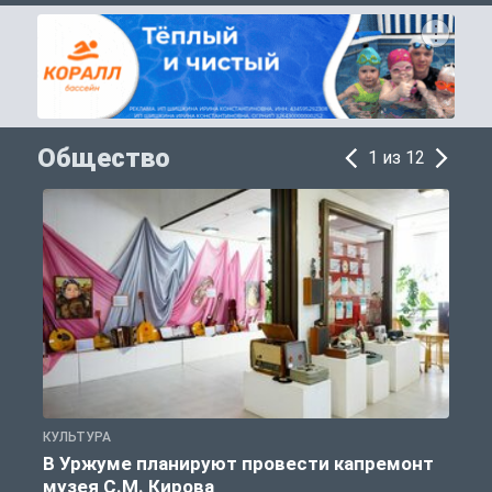
Общество
1 из 12
КУЛЬТУРА
П
В Уржуме планируют провести капремонт
музея С.М. Кирова