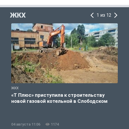
ЖКХ
1 из 12
ЖКХ
Ж
«Т Плюс» приступила к строительству
новой газовой котельной в Слободском
04 августа 11:06
1174
0