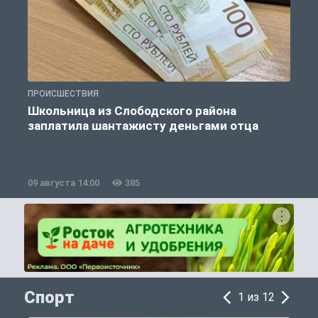
ПРОИСШЕСТВИЯ
П
Школьница из Слободского района
К
заплатила шантажисту деньгами отца
09 августа 14:00
385
0
Спорт
1 из 12