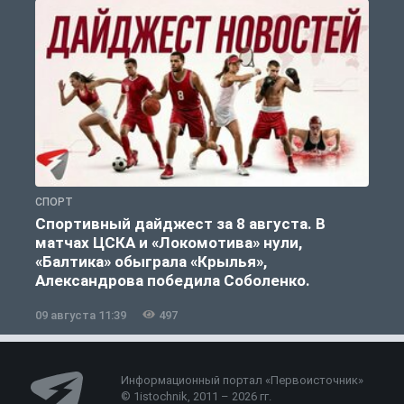
СПОРТ
С
Спортивный дайджест за 8 августа. В
матчах ЦСКА и «Локомотива» нули,
«Балтика» обыграла «Крылья»,
Александрова победила Соболенко.
09 августа 11:39
497
0
Информационный портал «Первоисточник»
© 1istochnik, 2011 – 2026 гг.