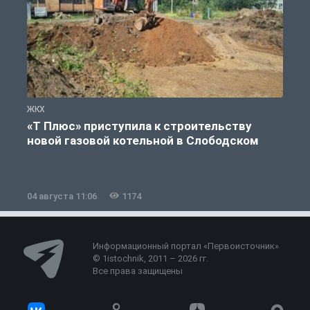
ЖКХ
Ж
«Т Плюс» приступила к строительству
новой газовой котельной в Слободском
04 августа 11:06
1174
0
Информационный портал «Первоисточник»
© 1istochnik, 2011 – 2026 гг.
Все права защищены