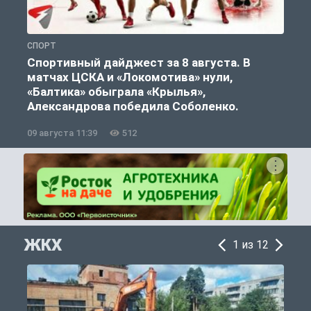
СПОРТ
С
Спортивный дайджест за 8 августа. В
матчах ЦСКА и «Локомотива» нули,
«Балтика» обыграла «Крылья»,
Александрова победила Соболенко.
09 августа 11:39
512
0
ЖКХ
1 из 12