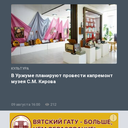
КУЛЬТУРА
П
В Уржуме планируют провести капремонт
музея С.М. Кирова
09 августа 16:00
212
0