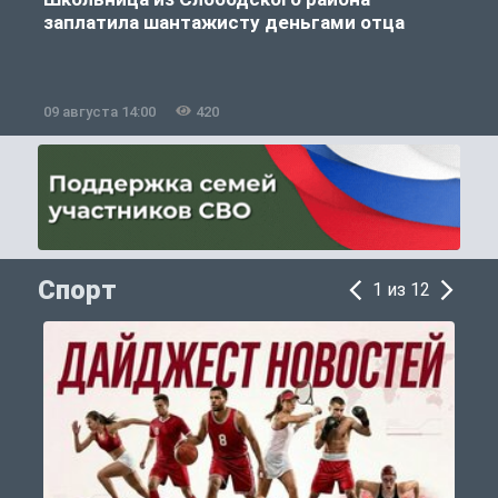
заплатила шантажисту деньгами отца
09 августа 14:00
420
0
Спорт
1 из 12